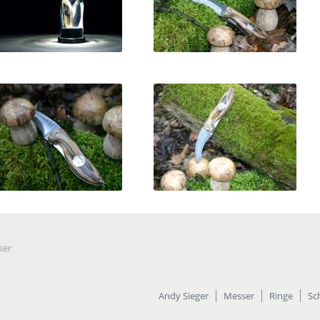
ser
Andy Sieger
Messer
Ringe
Sc